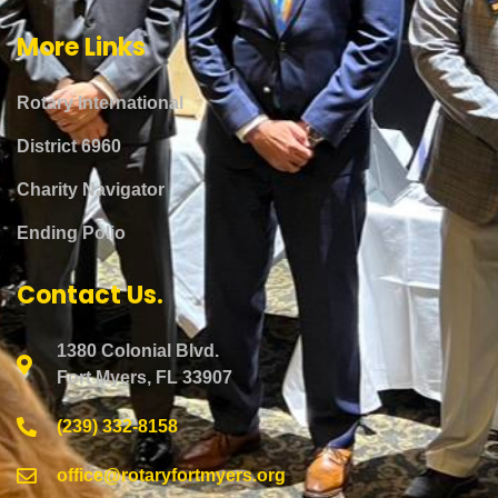
More Links
Rotary International
District 6960
Charity Navigator
Ending Polio
Contact Us.
1380 Colonial Blvd.
Fort Myers, FL 33907
(239) 332-8158
office@rotaryfortmyers.org