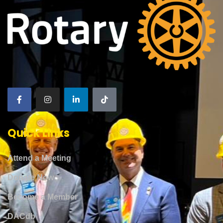
Quick Links
Attend a Meeting
Donate Now
Become a Member
DACdb